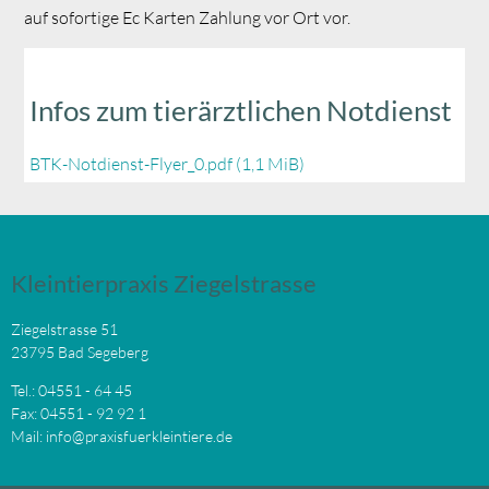
auf sofortige Ec Karten Zahlung vor Ort vor.
Infos zum tierärztlichen Notdienst
BTK-Notdienst-Flyer_0.pdf
(1,1 MiB)
Kleintierpraxis Ziegelstrasse
Ziegelstrasse 51
23795 Bad Segeberg
Tel.: 04551 - 64 45
Fax: 04551 - 92 92 1
Mail:
info@praxisfuerkleintiere.de