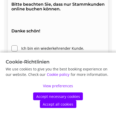
Bitte beachten Sie, dass nur Stammkunden
online buchen können.
Danke schön!
Ich bin ein wiederkehrender Kunde.
Cookie-Richtlinien
We use cookies to give you the best booking experience on
Weiter
our website. Check our
Cookie policy
for more information.
View preferences
©
Vetstoria
2026
|
Datenschutz-Bestimmungen
|
Cookie-
Richtlinien
Accept necessary cookies
Accept all cookies